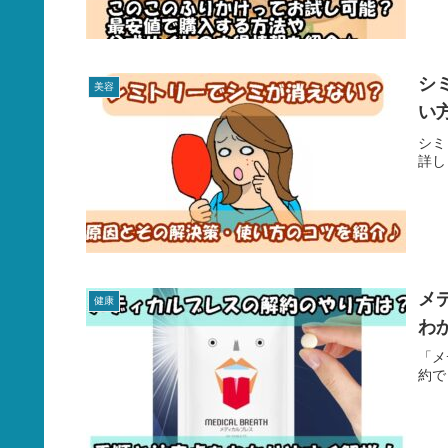
シ
美容
い
シミ
詳し
メ
健康
わ
「メ
約で