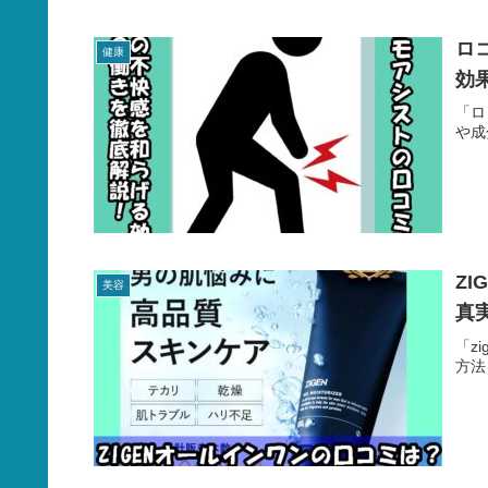
ロ
健康
効
「ロ
や成
Z
美容
真
「z
方法