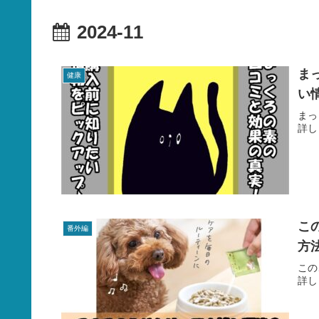
2024-11
ま
健康
い
まっ
詳し
こ
番外編
方
この
詳し