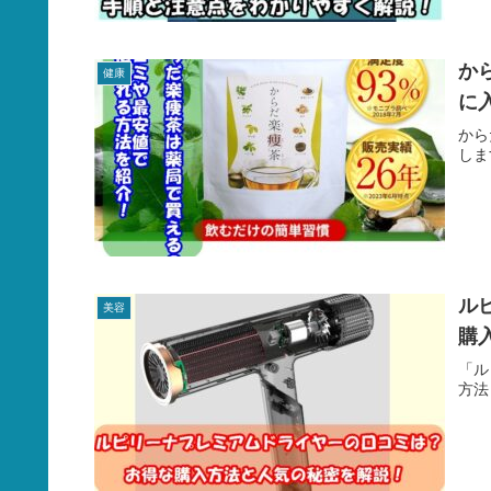
か
健康
に
から
しま
ル
美容
購
「ル
方法