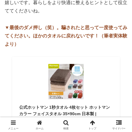
嬉しいです。暮らしをより快適に整えるヒントとして役立
ててくださいね。
▼最後のダメ押し（笑）。騙されたと思って一度使ってみ
てください。ほかのタオルに戻れないです！（筆者実体験
より）
公式ホットマン 1秒タオル 4枚セット ホットマン
カラー フェイスタオル 35×90cm 日本製 |
Hotman 定番 人気 ギフト まとめ買い アソート カ
ラー 浴用 手拭い 無地 おしゃれ セット 赤ちゃん
メニュー
ホーム
検索
トップ
サイドバー