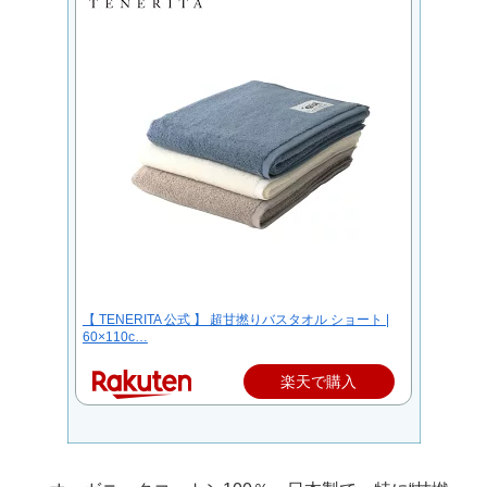
【 TENERITA 公式 】 超甘撚りバスタオル ショート |
60×110c…
楽天で購入