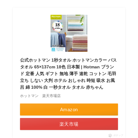
公式ホットマン 1秒タオル ホットマンカラー バス
タオル 65×137cm 18色 日本製 | Hotman ブラン
ド 定番 人気 ギフト 無地 薄手 速乾 コットン 毛羽
立ち しない 大判 ホテル おしゃれ 時短 吸水 お風
呂 綿 100% 白 一秒タオル タオル 赤ちゃん
ホットマン 楽天市場店
Amazon
楽天市場
ポチップ