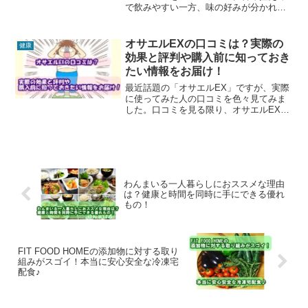
で飲みやすい一方、味の好みが分かれる
点も実体験ベースでまとめました。
オサエルEXの口コミは？実際の
健康
効果と評判や購入前に知っておき
たい情報をお届け！
最近話題の「オサエルEX」ですが、実際
に使ってみた人の口コミを色々見てみま
した。口コミを見る限り、オサエルEX
は、食事制限に悩んでいる人や、健康維
持に関心がある人にとっては、試してみ
る価値のあるサプリメントかもしれませ
ん。
わんまいる一人暮らしにおススメな理由
は？健康と時間を同時に手にできる優れ
もの！
FIT FOOD HOMEの添加物に対する取り
組みがスゴイ！本当に安心安全な冷凍宅
配食♪