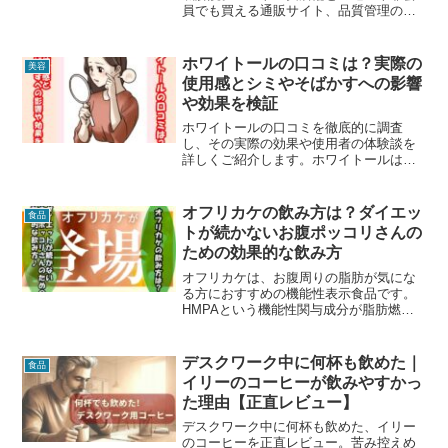
員でも買える通販サイト、品質管理のポ
イントまで紹介します。
ホワイトールの口コミは？実際の
美容
使用感とシミやそばかすへの影響
や効果を検証
ホワイトールの口コミを徹底的に調査
し、その実際の効果や使用者の体験談を
詳しくご紹介します。ホワイトールは、
シミやそばかす、日焼け・かぶれによる
色素沈着の緩和に効果があるとされ、多
くの女性から支持を受けている製品で
オフリカケの飲み方は？ダイエッ
食品
す。
トが続かないお腹ポッコリさんの
ための効果的な飲み方
オフリカケは、お腹周りの脂肪が気にな
る方におすすめの機能性表示食品です。
HMPAという機能性関与成分が脂肪燃焼
を助け、食後の血糖値上昇を抑えること
で、理想の体型を目指します。1. 基本の
飲み方オフリカケは、1日1包を水や牛乳
デスクワーク中に何杯も飲めた｜
食品
と一緒に溶かして...
イリーのコーヒーが飲みやすかっ
た理由【正直レビュー】
デスクワーク中に何杯も飲めた、イリー
のコーヒーを正直レビュー。苦み控えめ